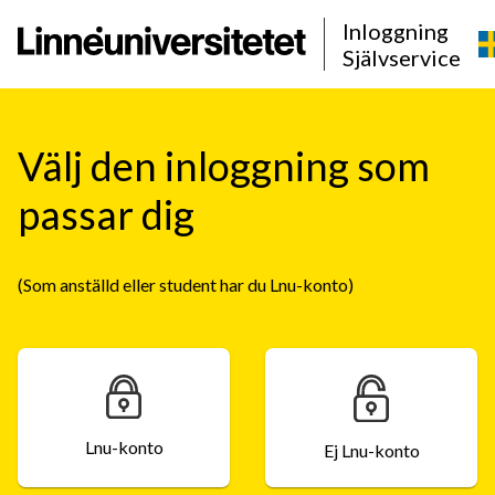
Inloggning
Självservice
Välj den inloggning som
passar dig
(Som anställd eller student har du Lnu-konto)
Lnu-konto
Ej Lnu-konto